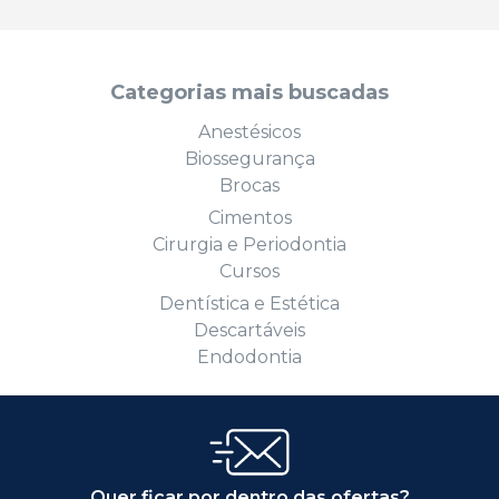
Categorias mais buscadas
Anestésicos
Biossegurança
Brocas
Cimentos
Cirurgia e Periodontia
Cursos
Dentística e Estética
Descartáveis
Endodontia
Quer ficar por dentro das ofertas?