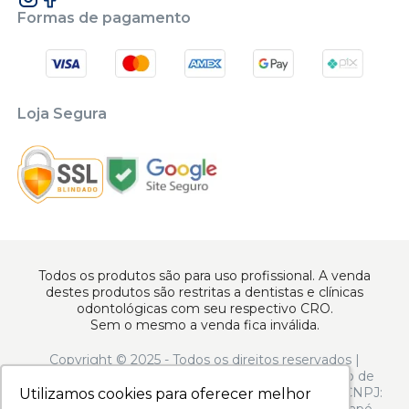
Formas de pagamento
Loja Segura
Todos os produtos são para uso profissional. A venda
destes produtos são restritas a dentistas e clínicas
odontológicas com seu respectivo CRO.
Sem o mesmo a venda fica inválida.
Copyright © 2025 - Todos os direitos reservados |
www.apoiodental.com.br | Apoio Dental Comércio de
Produtos e Equipamentos Odontológicos LTDA | CNPJ:
Utilizamos cookies para oferecer melhor
Utilizamos cookies para oferecer melhor
10.925.214/0001-22 | Rua Serra de Juréa, 250 - Tatuapé -