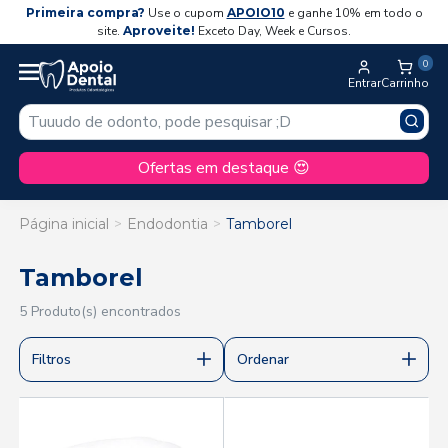
Primeira compra?
Use o cupom
APOIO10
e ganhe 10% em todo o
site.
Aproveite!
Exceto Day, Week e Cursos.
0
Entrar
Carrinho
Ofertas em destaque 😍
Página inicial
Endodontia
Tamborel
Tamborel
5 Produto(s) encontrados
Filtros
Ordenar