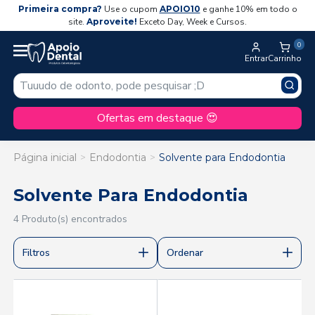
Primeira compra?
Use o cupom
APOIO10
e ganhe 10% em todo o
site.
Aproveite!
Exceto Day, Week e Cursos.
0
Entrar
Carrinho
Ofertas em destaque 😍
Página inicial
Endodontia
Solvente para Endodontia
Solvente Para Endodontia
4 Produto(s) encontrados
Filtros
Ordenar