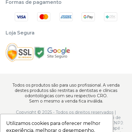
Formas de pagamento
Loja Segura
Todos os produtos são para uso profissional. A venda
destes produtos são restritas a dentistas e clínicas
odontológicas com seu respectivo CRO.
Sem o mesmo a venda fica inválida.
Copyright © 2025 - Todos os direitos reservados |
www.apoiodental.com.br | Apoio Dental Comércio de
Produtos e Equipamentos Odontológicos LTDA | CNPJ:
Utilizamos cookies para oferecer melhor
Utilizamos cookies para oferecer melhor
10.925.214/0001-22 | Rua Serra de Juréa, 250 - Tatuapé -
experiência, melhorar o desempenho,
experiência, melhorar o desempenho,