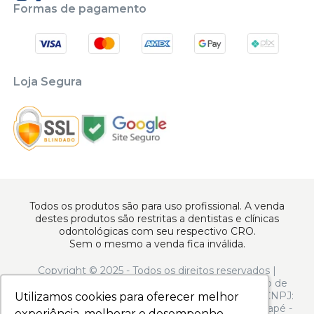
Formas de pagamento
Loja Segura
Todos os produtos são para uso profissional. A venda
destes produtos são restritas a dentistas e clínicas
odontológicas com seu respectivo CRO.
Sem o mesmo a venda fica inválida.
Copyright © 2025 - Todos os direitos reservados |
www.apoiodental.com.br | Apoio Dental Comércio de
Produtos e Equipamentos Odontológicos LTDA | CNPJ:
Utilizamos cookies para oferecer melhor
Utilizamos cookies para oferecer melhor
10.925.214/0001-22 | Rua Serra de Juréa, 250 - Tatuapé -
experiência, melhorar o desempenho,
experiência, melhorar o desempenho,