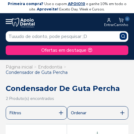
Primeira compra?
Use o cupom
APOIO10
e ganhe 10% em todo o
site.
Aproveite!
Exceto Day, Week e Cursos.
0
Entrar
Carrinho
Ofertas em destaque 😍
Página inicial
Endodontia
Condensador de Guta Percha
Condensador De Guta Percha
2 Produto(s) encontrados
Filtros
Ordenar