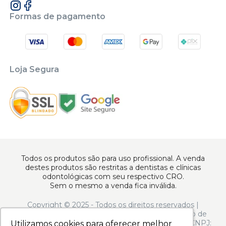
Formas de pagamento
Loja Segura
Todos os produtos são para uso profissional. A venda
destes produtos são restritas a dentistas e clínicas
odontológicas com seu respectivo CRO.
Sem o mesmo a venda fica inválida.
Copyright © 2025 - Todos os direitos reservados |
www.apoiodental.com.br | Apoio Dental Comércio de
Produtos e Equipamentos Odontológicos LTDA | CNPJ:
Utilizamos cookies para oferecer melhor
Utilizamos cookies para oferecer melhor