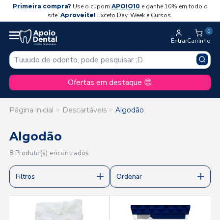
Primeira compra?
Use o cupom
APOIO10
e ganhe 10% em todo o
site.
Aproveite!
Exceto Day, Week e Cursos.
0
Entrar
Carrinho
Ofertas em destaque 😍
Página inicial
Descartáveis
Algodão
Algodão
8 Produto(s) encontrados
Filtros
Ordenar