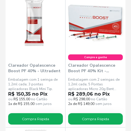
Compre e ganhe
Clareador Opalescence
Clareador Opalescence
Boost PF 40% - Ultradent
Boost PF 40% Kit -
Ultradent
Embalagem com 1 seringa de
Embalagem com 2 seringas de
1,2ml cada; 3 pontas
1,2ml cada; 5 Pontas
aplicadoras Black Mini Tip.
aplicadoras Micro 20g Bent
R$ 150,35 no Pix
Flockd; 1 Seringa de Opaldam
R$ 289,06 no Pix
Green; 3 pontas
ou
R$ 155,00
no Cartão
ou
R$ 298,00
no Cartão
1x de R$ 155,00
sem juros
2x de R$ 149,00
sem juros
Compra Rápida
Compra Rápida