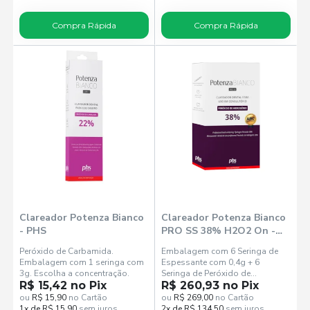
Compra Rápida
Compra Rápida
Clareador Potenza Bianco
Clareador Potenza Bianco
- PHS
PRO SS 38% H2O2 On -
PHS
Peróxido de Carbamida.
Embalagem com 6 Seringa de
Embalagem com 1 seringa com
Espessante com 0,4g + 6
3g. Escolha a concentração.
Seringa de Peróxido de
R$ 15,42 no Pix
Hidrogênio com 1,3g + 1 Frasco
R$ 260,93 no Pix
de Neutralizante com
ou
R$ 15,90
no Cartão
ou
R$ 269,00
no Cartão
1x de R$ 15,90
sem juros
2x de R$ 134,50
sem juros