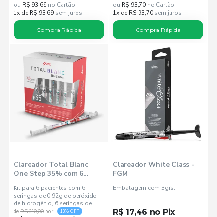
ou
R$ 93,69
no Cartão
ou
R$ 93,70
no Cartão
1x de R$ 93,69
sem juros
1x de R$ 93,70
sem juros
Compra Rápida
Compra Rápida
Clareador Total Blanc
Clareador White Class -
One Step 35% com 6
FGM
seringas - DFL
Kit para 6 pacientes com 6
Embalagem com 3grs.
seringas de 0,92g de peróxido
de hidrogênio, 6 seringas de
0,30g de espessante, 1 frasco de
R$ 17,46 no Pix
de
R$ 210,00
por
13% OFF