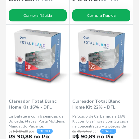
Compra Rápida
Compra Rápida
Clareador Total Blanc
Clareador Total Blanc
Home Kit 16% - DFL
Home Kit 22% - DFL
Embalagem com 6 seringas de
Peróxido de Carbamida a 16%.
3g cada; Placas; Porta Moldeira;
Kit com 6 seringas com 3g cada
Manual do Paciente.
na concentração + 2 placas de
vinil para confecção das
de
R$ 104,10
por
de
R$ 104,10
por
13% OFF
13% OFF
R$ 90,88 no Pix
moldeiras + 1 porta moldeira.
R$ 90,89 no Pix