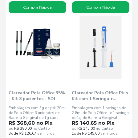
Compra Rápida
Compra Rápida
Clareador Pola Office 35%
Clareador Pola Office Plus
- Kit 8 pacientes - SDI
Kit com 1 Seringa +
Barreira Gengival - SDI
Embalagem com 3g de pó; 20ml
Embalagem com 1 seringas de
de Pola Office; 3 unidades de
2,8ml de Pola Office+ e 1 seringa
Barreira Gengival de 1g cada;
de 1g de Barreira Gengival.
Acessórios.
R$ 368,60 no Pix
R$ 140,65 no Pix
ou
R$ 380,00
no Cartão
ou
R$ 145,00
no Cartão
3x de R$ 126,67
sem juros
1x de R$ 145,00
sem juros