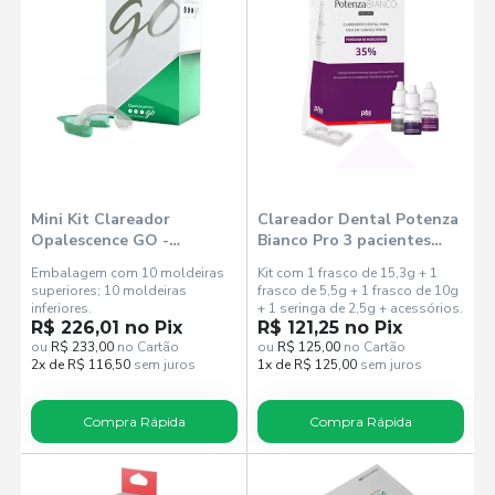
Mini Kit Clareador
Clareador Dental Potenza
Opalescence GO -
Bianco Pro 3 pacientes
Ultradent
35% - PHS
Embalagem com 10 moldeiras
Kit com 1 frasco de 15,3g + 1
superiores; 10 moldeiras
frasco de 5,5g + 1 frasco de 10g
inferiores.
+ 1 seringa de 2,5g + acessórios.
R$ 226,01 no Pix
R$ 121,25 no Pix
ou
R$ 233,00
no Cartão
ou
R$ 125,00
no Cartão
2x de R$ 116,50
sem juros
1x de R$ 125,00
sem juros
Compra Rápida
Compra Rápida