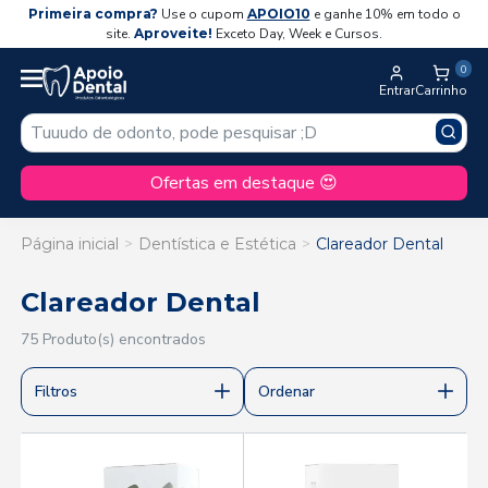
Primeira compra?
Use o cupom
APOIO10
e ganhe 10% em todo o
site.
Aproveite!
Exceto Day, Week e Cursos.
0
Entrar
Carrinho
Ofertas em destaque 😍
Página inicial
Dentística e Estética
Clareador Dental
Clareador Dental
75 Produto(s) encontrados
Filtros
Ordenar