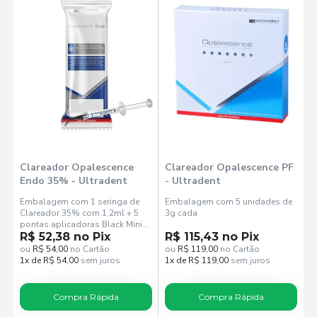
Clareador Opalescence
Clareador Opalescence PF
Endo 35% - Ultradent
- Ultradent
Embalagem com 1 seringa de
Embalagem com 5 unidades de
Clareador 35% com 1,2ml + 5
3g cada
pontas aplicadoras Black Mini
Tip.
R$ 52,38 no Pix
R$ 115,43 no Pix
ou
R$ 54,00
no Cartão
ou
R$ 119,00
no Cartão
1x de R$ 54,00
sem juros
1x de R$ 119,00
sem juros
Compra Rápida
Compra Rápida