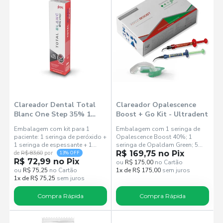
Clareador Dental Total
Clareador Opalescence
Blanc One Step 35% 1
Boost + Go Kit - Ultradent
Paciente - DFL
Embalagem com kit para 1
Embalagem com 1 seringa de
paciente: 1 seringa de peróxido +
Opalescence Boost 40%; 1
1 seringa de espessante + 1
seringa de Opaldam Green; 5
ponta aplicadora transparente +
moldeiras superiores e inferiores
R$ 169,75 no Pix
de
R$ 83,60
por
13% OFF
1 conector.
R$ 72,99 no Pix
pré-carregadas
ou
R$ 175,00
no Cartão
ou
R$ 75,25
no Cartão
1x de R$ 175,00
sem juros
1x de R$ 75,25
sem juros
Compra Rápida
Compra Rápida