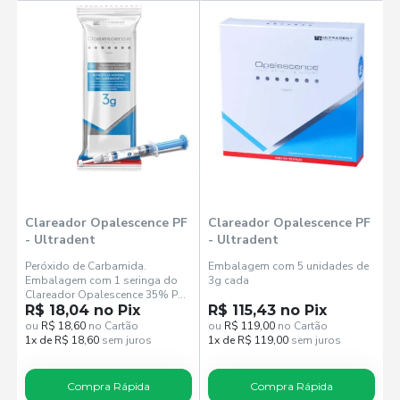
Clareador Opalescence PF
Clareador Opalescence PF
- Ultradent
- Ultradent
Peróxido de Carbamida.
Embalagem com 5 unidades de
Embalagem com 1 seringa do
3g cada
Clareador Opalescence 35% PF
Regular com 3g.
R$ 18,04 no Pix
R$ 115,43 no Pix
ou
R$ 18,60
no Cartão
ou
R$ 119,00
no Cartão
1x de R$ 18,60
sem juros
1x de R$ 119,00
sem juros
Compra Rápida
Compra Rápida