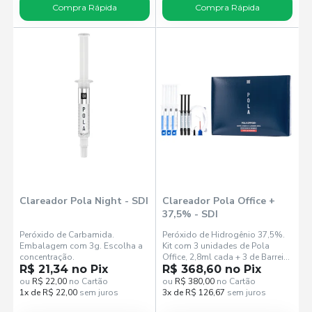
Compra Rápida
Compra Rápida
Clareador Pola Night - SDI
Clareador Pola Office +
37,5% - SDI
Peróxido de Carbamida.
Peróxido de Hidrogênio 37,5%.
Embalagem com 3g. Escolha a
Kit com 3 unidades de Pola
concentração.
Office, 2,8ml cada + 3 de Barreira
R$ 21,34 no Pix
Gengival, 1g cada + 3
R$ 368,60 no Pix
Afastadores de
ou
R$ 22,00
no Cartão
ou
R$ 380,00
no Cartão
1x de R$ 22,00
sem juros
3x de R$ 126,67
sem juros