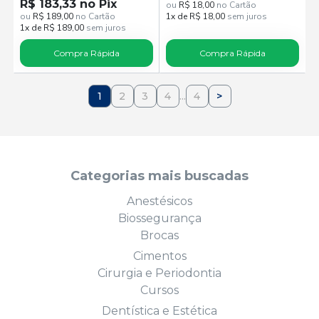
6ml de neutralizante, 1 seringa
R$ 183,33 no Pix
ou
R$ 18,00
no Cartão
de 3g de protetor gengival e
ou
R$ 189,00
no Cartão
1x de R$ 18,00
sem juros
acessórios.
1x de R$ 189,00
sem juros
Compra Rápida
Compra Rápida
1
2
3
4
...
4
>
Categorias mais buscadas
Anestésicos
Biossegurança
Brocas
Cimentos
Cirurgia e Periodontia
Cursos
Dentística e Estética