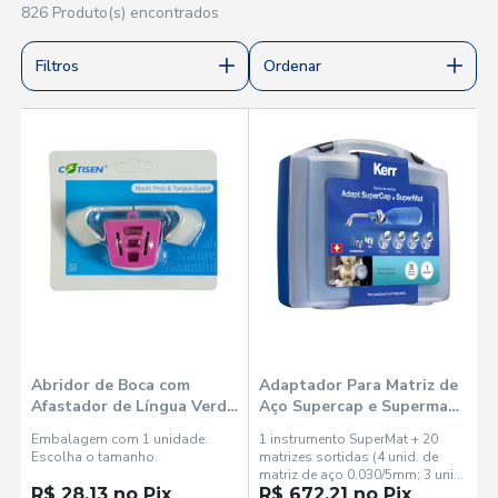
826 Produto(s) encontrados
Filtros
Ordenar
Abridor de Boca com
Adaptador Para Matriz de
Afastador de Língua Verde
Aço Supercap e Supermat
- Cotisen
- Kerr
Embalagem com 1 unidade.
1 instrumento SuperMat + 20
Escolha o tamanho.
matrizes sortidas (4 unid. de
matriz de aço 0.030/5mm; 3 unid.
R$ 28,13 no Pix
de matriz de aço 0.038/5mm; 4
R$ 672,21 no Pix