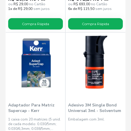
unid. de matriz de aço
ou
R$ 29,00
no Cartão
ou
R$ 693,00
no Cartão
0.030/6,3mm; 3 unid. matriz de
1x de R$ 29,00
sem juros
6x de R$ 115,50
sem juros
aço 0.038/6,3mm; 3 unid. de
matriz transparente 0.05/5mm; 3
unid. de matriz transparente
Compra Rápida
Compra Rápida
0.05/6.3mm)
Adaptador Para Matriz
Adesivo 3M Single Bond
Supercap - Kerr
Universal 3ml - Solventum
1 caixa com 20 matrizes (5 unid.
Embalagem com 3ml.
de cada modelo: 0.030/5mm;
0.030/6,3mm; 0.038/5mm;