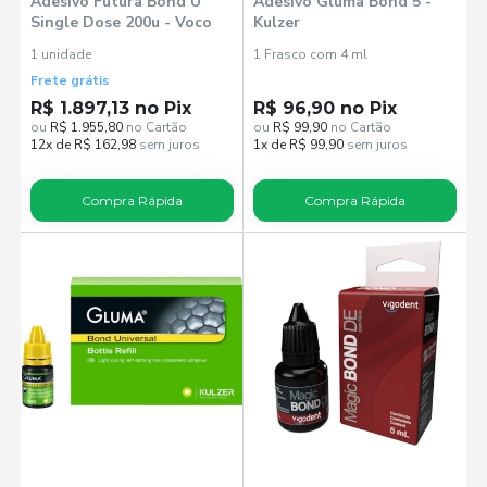
Adesivo Futura Bond U
Adesivo Gluma Bond 5 -
Single Dose 200u - Voco
Kulzer
1 unidade
1 Frasco com 4 ml
Frete grátis
R$ 1.897,13 no Pix
R$ 96,90 no Pix
ou
R$ 1.955,80
no Cartão
ou
R$ 99,90
no Cartão
12x de R$ 162,98
sem juros
1x de R$ 99,90
sem juros
Compra Rápida
Compra Rápida