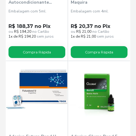
Autocondicionante
Maquira
Universal Theros -
Embalagem com 5ml.
Embalagem com 4ml.
Biodinamica
R$ 188,37 no Pix
R$ 20,37 no Pix
ou
R$ 194,20
no Cartão
ou
R$ 21,00
no Cartão
1x de R$ 194,20
sem juros
1x de R$ 21,00
sem juros
Compra Rápida
Compra Rápida