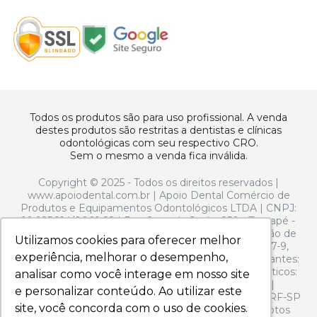
Todos os produtos são para uso profissional. A venda
destes produtos são restritas a dentistas e clínicas
odontológicas com seu respectivo CRO.
Sem o mesmo a venda fica inválida.
Copyright © 2025 - Todos os direitos reservados |
www.apoiodental.com.br | Apoio Dental Comércio de
Produtos e Equipamentos Odontológicos LTDA | CNPJ:
10.925.214/0001-22 | Rua Serra de Juréa, 250 - Tatuapé -
São Paulo - SP - CEP 03323-020 | N° de Autorização de
Utilizamos cookies para oferecer melhor
Utilizamos cookies para oferecer melhor
Funcionamento ANVISA: - Medicamentos: 1.13.597-9,
experiência, melhorar o desempenho,
experiência, melhorar o desempenho,
Produtos para Saúde (Correlatos): 8.08.058-9, Saneantes:
3.04.973-2, Perfumes/Produtos de Higiene/Cosméticos:
analisar como você interage em nosso site
analisar como você interage em nosso site
2.06.116-7 | CMVS: 355030801-464-003371-1-0 |
e personalizar conteúdo. Ao utilizar este
e personalizar conteúdo. Ao utilizar este
Responsável técnico: Francine Bonassi Antemia - CRF-SP
site, você concorda com o uso de cookies.
site, você concorda com o uso de cookies.
nº 96.477. Política de Privacidade e Segurança - Fotos