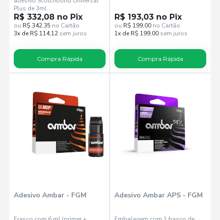
adesivo Scotchbond Universal
Plus de 3ml.
R$ 332,08 no Pix
R$ 193,03 no Pix
ou
R$ 342,35
no Cartão
ou
R$ 199,00
no Cartão
3x de R$ 114,12
sem juros
1x de R$ 199,00
sem juros
Compra Rápida
Compra Rápida
Adesivo Ambar - FGM
Adesivo Ambar APS - FGM
Frasco com 6 ml (primer +
Embalagem com 1 frasco de