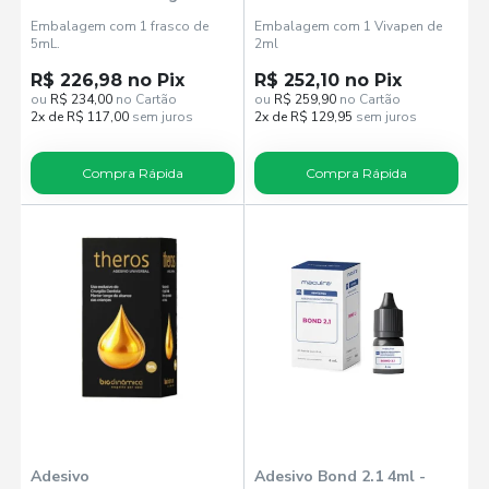
N-Bond Universal Vivapen
Embalagem com 1 frasco de
Embalagem com 1 Vivapen de
- Ivoclar
5mL.
2ml
R$ 226,98 no Pix
R$ 252,10 no Pix
ou
R$ 234,00
no Cartão
ou
R$ 259,90
no Cartão
2x de R$ 117,00
sem juros
2x de R$ 129,95
sem juros
Compra Rápida
Compra Rápida
Adesivo
Adesivo Bond 2.1 4ml -