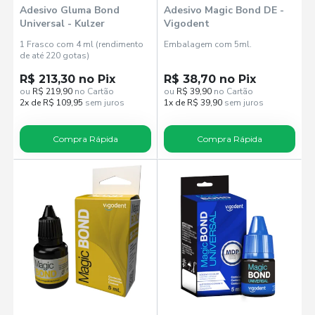
Adesivo Gluma Bond
Adesivo Magic Bond DE -
Universal - Kulzer
Vigodent
1 Frasco com 4 ml (rendimento
Embalagem com 5ml.
de até 220 gotas)
R$ 213,30 no Pix
R$ 38,70 no Pix
ou
R$ 219,90
no Cartão
ou
R$ 39,90
no Cartão
2x de R$ 109,95
sem juros
1x de R$ 39,90
sem juros
Compra Rápida
Compra Rápida