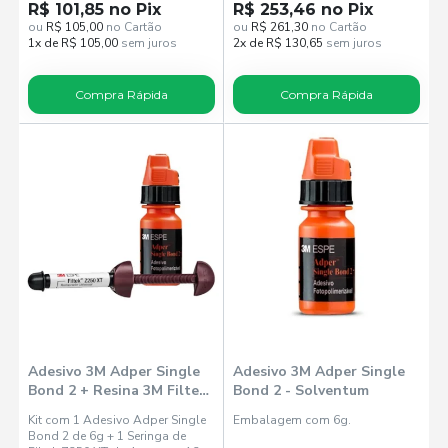
0.038/6,3mm).
R$ 101,85 no Pix
R$ 253,46 no Pix
ou
R$ 105,00
no Cartão
ou
R$ 261,30
no Cartão
1x de R$ 105,00
sem juros
2x de R$ 130,65
sem juros
Compra Rápida
Compra Rápida
Adesivo 3M Adper Single
Adesivo 3M Adper Single
Bond 2 + Resina 3M Filtek
Bond 2 - Solventum
Z250 XT - Solventum
Kit com 1 Adesivo Adper Single
Embalagem com 6g.
Bond 2 de 6g + 1 Seringa de