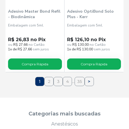
Adesivo Master Bond Refil
Adesivo OptiBond Solo
- Biodinâmica
Plus - Kerr
Embalagem com 5ml.
Embalagem com 5ml.
R$ 26,83 no Pix
R$ 126,10 no Pix
ou
R$ 27,66
no Cartão
ou
R$ 130,00
no Cartão
1x de R$ 27,66
sem juros
1x de R$ 130,00
sem juros
Compra Rápida
Compra Rápida
1
2
3
4
...
35
>
Categorias mais buscadas
Anestésicos