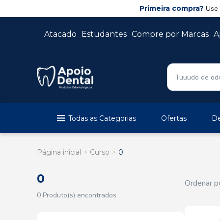
Primeira compra?
Use
Atacado
Estudantes
Compre por Marcas
A
Todas as Categorias
Ofertas
De
Página inicial
Curso
0
0
Ordenar po
0 Produto(s) encontrados