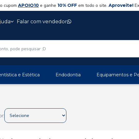
 o cupom
APOIO10
e ganhe
10% OFF
em todo o site.
Aproveite!
Ex
juda
Falar com vendedor
ntística e Estética
Endodontia
Equipamentos e Per
r: