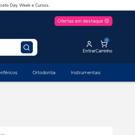
ceto Day, Week e Cursos.
Ofertas em destaque 😍
0
Entrar
Carrinho
iféricos
Ortodontia
Instrumentais