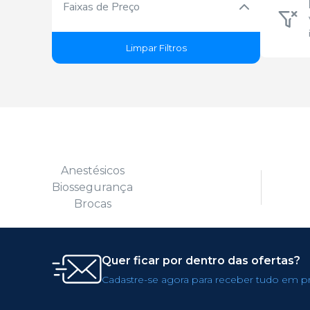
Faixas de Preço
+ Ver tudo
Limpar Filtros
Anestésicos
Biossegurança
Brocas
Quer ficar por dentro das ofertas?
Cadastre-se agora para receber tudo em p