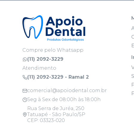
C
E
Compre pelo Whatsapp
I
(11) 2092-3229
Atendimento
S
(11) 2092-3229 - Ramal 2
P
comercial@apoiodental.com.br
P
Seg à Sex de 08:00h às 18:00h
Rua Serra de Juréa, 250
Tatuapé - São Paulo/SP
CEP: 03323-020