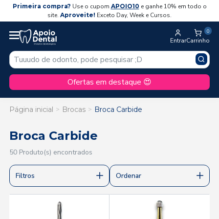
Primeira compra?
Use o cupom
APOIO10
e ganhe 10% em todo o
site.
Aproveite!
Exceto Day, Week e Cursos.
0
Entrar
Carrinho
Ofertas em destaque 😍
Página inicial
Brocas
Broca Carbide
Broca Carbide
50 Produto(s) encontrados
Filtros
Ordenar